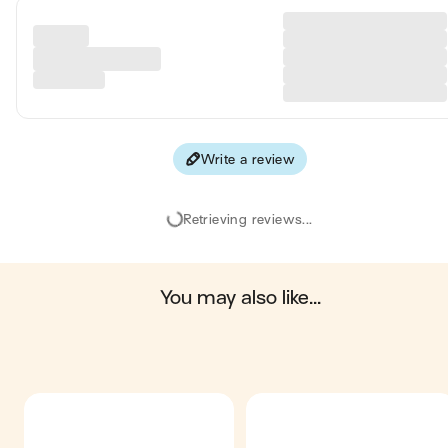
Carbohydrates
11
Protein
0.3 
Fiber
0.8 
Write a review
Values are based on an average estimate for one serving. All
nutrition information presented on Jow is intended for
informational purposes only. If you have any concerns or question
Retrieving reviews...
about your health, please consult with a health-care professional.
on average, one serving of the recipe "
Cosmopolitan
" contains:
177 energy ; 0.1 g of fat ; 11 g of carbohydrates ; 0.3 g of protein ;
0.8 g of fiber.
you may also like...