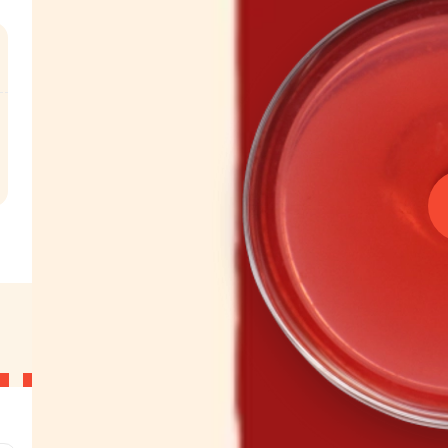
l.
 g