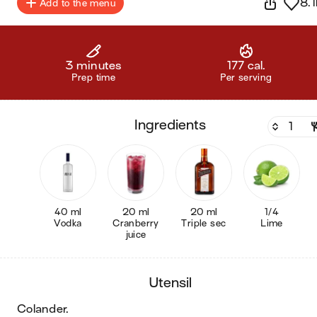
8.1
Add to the menu
3 minutes
177 cal.
Prep time
Per serving
ingredients
40 ml
20 ml
20 ml
1/4
Vodka
Cranberry
Triple sec
Lime
juice
utensil
colander
.