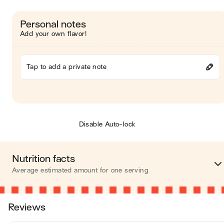
Personal notes
Add your own flavor!
Tap to add a private note
Disable Auto-lock
Nutrition facts
Average estimated amount for one serving
Energy
177 ca
Reviews
Fat
0.1