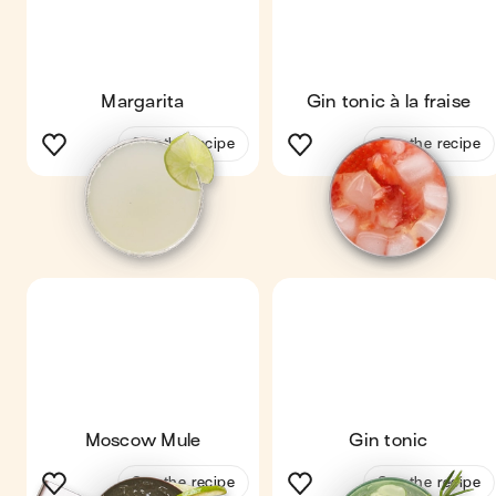
Margarita
Gin tonic à la fraise
See the recipe
See the recipe
Moscow Mule
Gin tonic
See the recipe
See the recipe