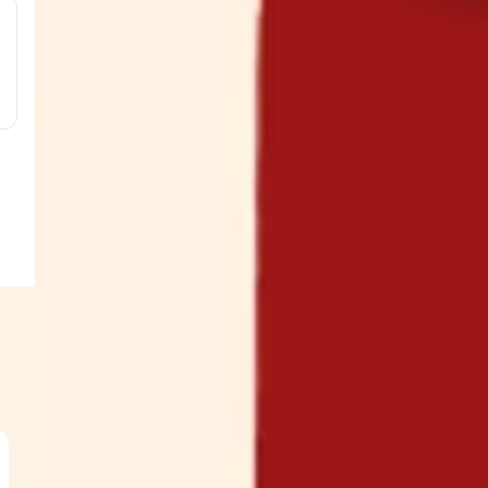
 g
g
g
s