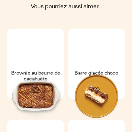
contient : 368 calories ; 22 g de matières grasses ; 36 g de
glucides ; 5 g de protéines ; 3 g de fibres.
vous pourriez aussi aimer...
Brownie au beurre de
Barre glacée choco
cacahuète
cacahuète