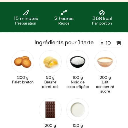
15 minutes
2 heures
368 kcal
Préparation
Repos
Par portion
ingrédients pour 1 tarte
200 g
50 g
100 g
200 g
Palet breton
Beurre
Noix de
Lait
demi-sel
coco (râpée)
concentré
sucré
200 g
120 g