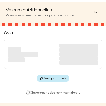
Valeurs nutritionnelles
Valeurs estimées moyennes pour une portion
Calories
368 kcal
Avis
Matières grasses
22 g
Glucides
36 g
Protéines
5 g
Fibres
3 g
Rédiger un avis
Les valeurs sont basées sur une estimation moyenne pour
une portion. Toutes les informations nutritionnelles présentées
sur Jow sont uniquement à titre informatif. Si vous avez des
Chargement des commentaires...
préoccupations ou des questions concernant votre santé,
veuillez consulter un professionnel de la santé.
en moyenne, une portion de la recette "
Tarte chocolat & coco
"