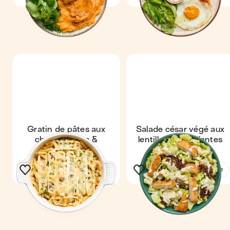
Gratin de pâtes aux
Salade césar végé aux
champignons &
lentilles croustillantes
reblochon
Voir la recette
Voir la recette