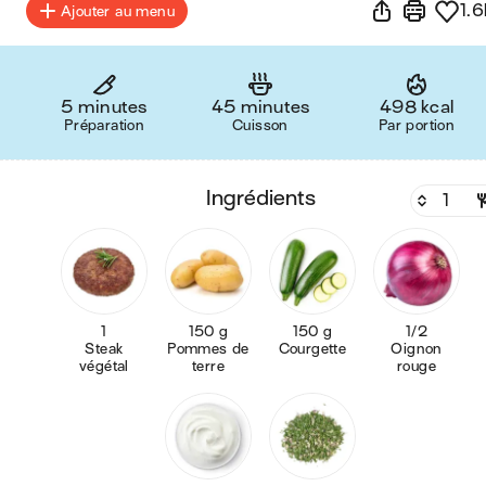
1.6
Ajouter au menu
5 minutes
45 minutes
498 kcal
Préparation
Cuisson
Par portion
ingrédients
1
150 g
150 g
1/2
Steak
Pommes de
Courgette
Oignon
végétal
terre
rouge