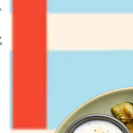
s.
 
z 