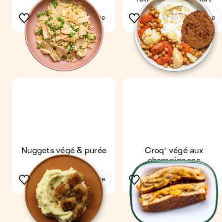
Voir la recette
Voir la recette
Nuggets végé & purée
Croq' végé aux
maison
champignons
Voir la recette
Voir la recette