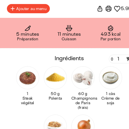
5.9
Ajouter au menu
5 minutes
11 minutes
493 kcal
Préparation
Cuisson
Par portion
ingrédients
1
50 g
60 g
1 càs
Steak
Polenta
Champignons
Crème de
végétal
de Paris
soja
(frais)