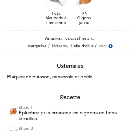
1 càc
1/4
Moutarde à
Oignon
l'ancienne
jaune
Assurez-vous d'avoir...
Margarine
(1 Noisette)
,
Huile d'olive
(1 càc)
ustensiles
plaques de cuisson, casserole et poêle
.
recette
Étape 1
Épluchez puis émincez les oignons en fines 
lamelles.
Étape 2