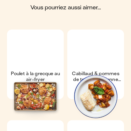
vous pourriez aussi aimer...
Scores calculés par
Poulet à la grecque au
Cabillaud & pommes
air-fryer
de terre à l'italienne
au air-fryer