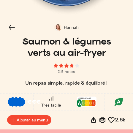
Hannah
Saumon & légumes
verts au air-fryer
23 notes
Un repas simple, rapide & équilibré !
€
€
€
Très facile
2.6k
Ajouter au menu