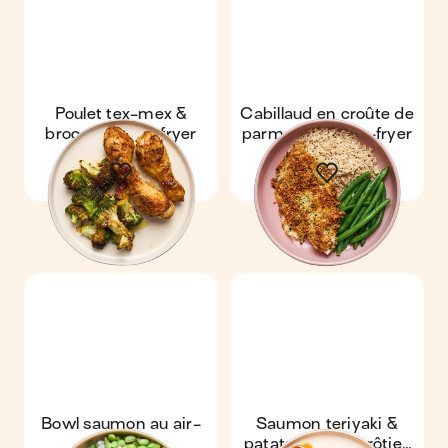
Poulet tex-mex &
Cabillaud en croûte de
brocolis au air-fryer
parmesan au air-fryer
Bowl saumon au air-
Saumon teriyaki &
fryer
patates douces rôties