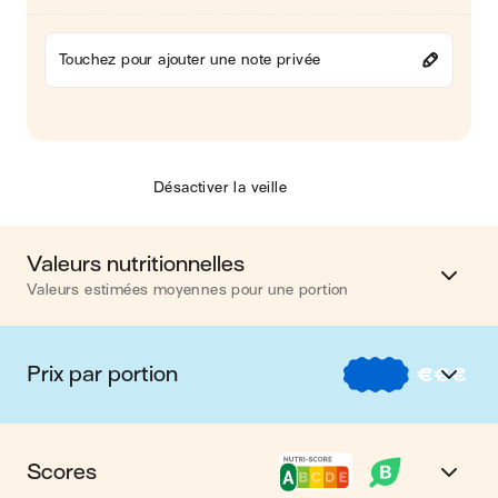
Touchez pour ajouter une note privée
Désactiver la veille
Valeurs nutritionnelles
Valeurs estimées moyennes pour une portion
Calories
507 kcal
Prix par portion
€
€
€
Matières grasses
17 g
€
Nos recettes à -2 € par portion
Glucides
52 g
Scores
€€
Nos recettes entre 2 € et 4 € par portion