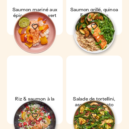
Saumon mariné aux
Saumon grillé, quinoa
épices & citron vert
& courgettes
Riz & saumon à la
Salade de tortellini,
grecque
asperges & pesto