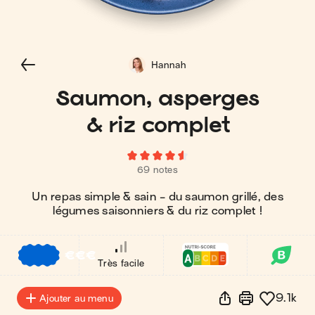
Hannah
Saumon, asperges
& riz complet
69 notes
Un repas simple & sain - du saumon grillé, des
légumes saisonniers & du riz complet !
€
€
€
Très facile
9.1k
Ajouter au menu