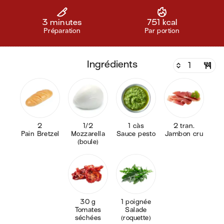
3 minutes
751 kcal
Préparation
Par portion
ingrédients
2
1/2
1 càs
2 tran.
Pain Bretzel
Mozzarella
Sauce pesto
Jambon cru
(boule)
30 g
1 poignée
Tomates
Salade
séchées
(roquette)