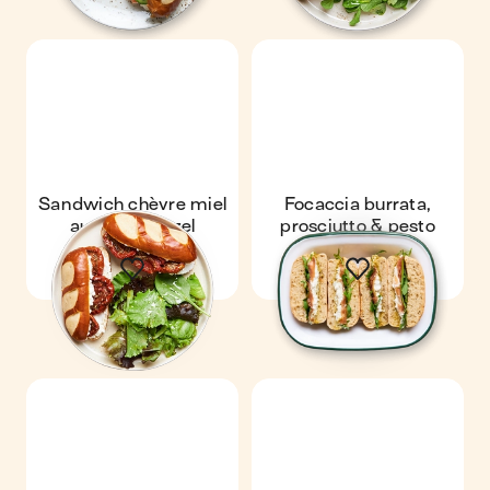
Sandwich chèvre miel
Focaccia burrata,
au pain bretzel
prosciutto & pesto