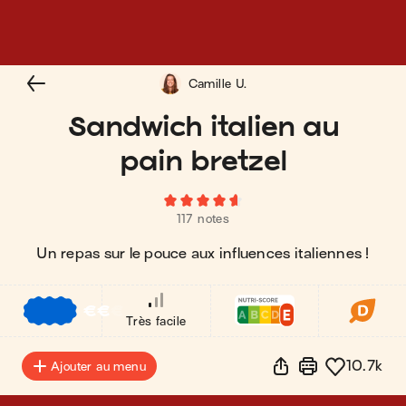
Camille U.
Sandwich italien au
pain bretzel
117 notes
Un repas sur le pouce aux influences italiennes !
€
€
€
Très facile
10.7k
Ajouter au menu