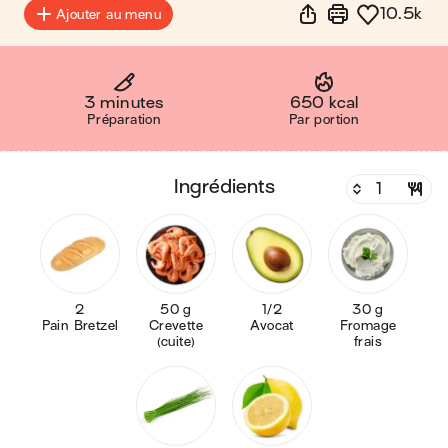
10.5k
Ajouter au menu
3 minutes
650 kcal
Préparation
Par portion
ingrédients
2
50 g
1/2
30 g
Pain Bretzel
Crevette
Avocat
Fromage
(cuite)
frais