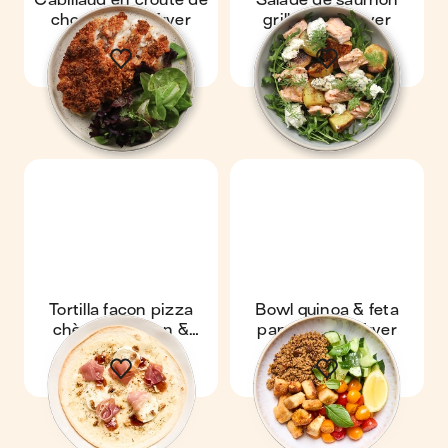
Cabillaud en croûte de
Salade de saumon
chorizo au airfryer
grillé au air-fryer
Tortilla façon pizza
Bowl quinoa & feta
chèvre, jambon &
panée au air-fryer
figues au air-fryer