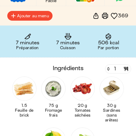
Facile
369
Ajouter au menu
7 minutes
7 minutes
506 kcal
Préparation
Cuisson
Par portion
ingrédients
1.5
75 g
20 g
30 g
Feuille de
Fromage
Tomates
Sardines
brick
frais
séchées
(sans
arêtes)