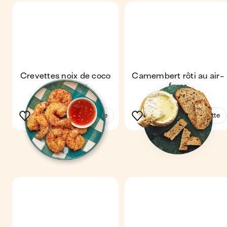
Crevettes noix de coco
Camembert rôti au air-
au air-fryer
fryer
Voir la recette
Voir la recette