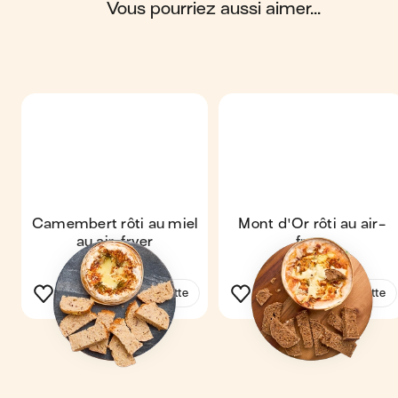
g de glucides ; 17 g de protéines ; 2 g de fibres.
vous pourriez aussi aimer...
Camembert rôti au miel
Mont d'Or rôti au air-
au air-fryer
fryer
Voir la recette
Voir la recette