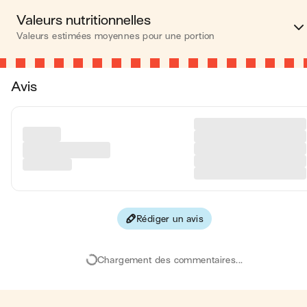
Valeurs nutritionnelles
Valeurs estimées moyennes pour une portion
Calories
555 kca
Avis
Matières grasses
38 
Glucides
30 
Protéines
17 
Fibres
2 
Rédiger un avis
Les valeurs sont basées sur une estimation moyenne pour une
portion. Toutes les informations nutritionnelles présentées sur Jo
sont uniquement à titre informatif. Si vous avez des préoccupation
Chargement des commentaires...
ou des questions concernant votre santé, veuillez consulter un
professionnel de la santé.
en moyenne, une portion de la recette "
Samoussas chèvre miel a
air-fryer
" contient : 555 calories ; 38 g de matières grasses ; 30