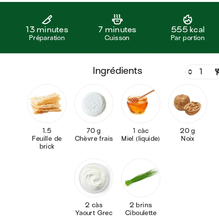
13 minutes
7 minutes
555 kcal
Préparation
Cuisson
Par portion
ingrédients
1.5
70 g
1 càc
20 g
Feuille de
Chèvre frais
Miel (liquide)
Noix
brick
2 càs
2 brins
Yaourt Grec
Ciboulette