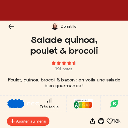
Domitille
Salade quinoa,
poulet & brocoli
191 notes
Poulet, quinoa, brocoli & bacon : en voilà une salade
bien gourmande !
€
€
€
Très facile
18k
Ajouter au menu