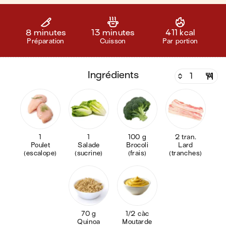
8 minutes
13 minutes
411 kcal
Préparation
Cuisson
Par portion
ingrédients
1
1
100 g
2 tran.
Poulet
Salade
Brocoli
Lard
(escalope)
(sucrine)
(frais)
(tranches)
70 g
1/2 càc
Quinoa
Moutarde