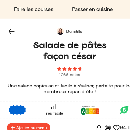
Faire les courses
Passer en cuisine
Domitille
Salade de pâtes
façon césar
1766 notes
Une salade copieuse et facile à réaliser, parfaite pour le
nombreux repas d'été !
€
€
€
Très facile
94.1
Ajouter au menu