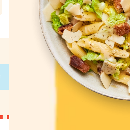
l
€
g
on
g
on
g
on
g