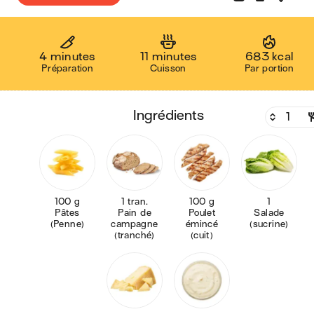
4 minutes
11 minutes
683 kcal
Préparation
Cuisson
Par portion
ingrédients
100 g
1 tran.
100 g
1
Pâtes
Pain de
Poulet
Salade
(Penne)
campagne
émincé
(sucrine)
(tranché)
(cuit)