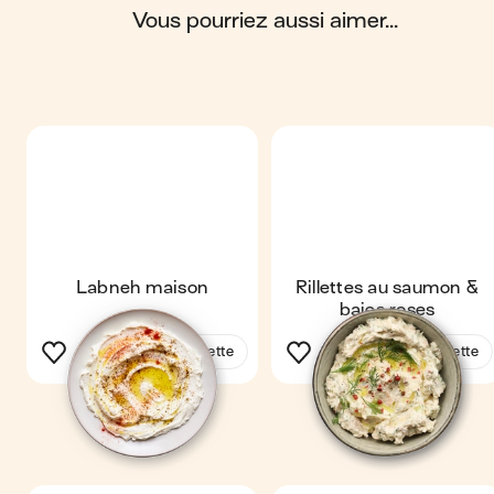
vous pourriez aussi aimer...
Labneh maison
Rillettes au saumon &
baies roses
Voir la recette
Voir la recette