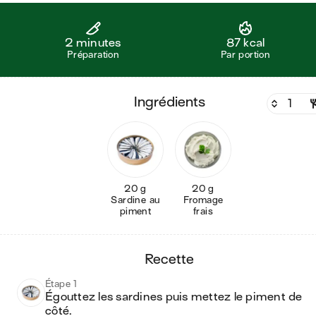
2 minutes
87 kcal
Préparation
Par portion
ingrédients
20 g
20 g
Sardine au
Fromage
piment
frais
recette
Étape 1
Égouttez les sardines puis mettez le piment de 
côté. 