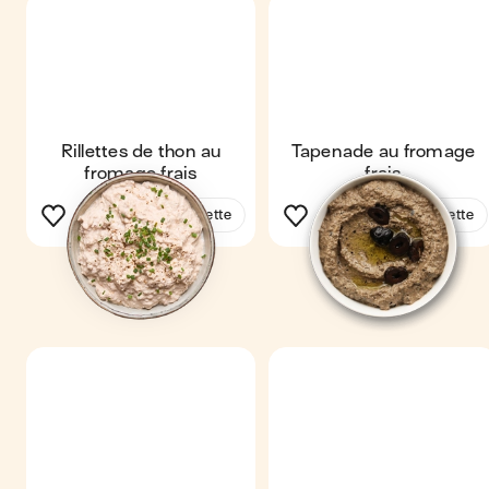
Rillettes de thon au
Tapenade au fromage
fromage frais
frais
Voir la recette
Voir la recette