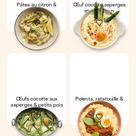
Pâtes au citron &
Œuf cocotte asperges
asperges
et parmesan
Œufs cocotte aux
Polenta, ratatouille &
asperges & petits pois
œuf mollet