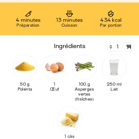
4 minutes
13 minutes
434 kcal
Préparation
Cuisson
Par portion
ingrédients
50 g
1
100 g
250 ml
Polenta
Œuf
Asperges
Lait
vertes
(fraîches)
1 càs