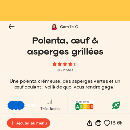
Camille C.
Polenta, œuf &
asperges grillées
86 notes
Une polenta crémeuse, des asperges vertes et un
œuf coulant : voilà de quoi vous rendre gaga !
€
€
€
Très facile
13.6k
Ajouter au menu