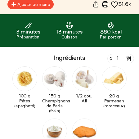
31.6k
Ajouter au menu
3 minutes
13 minutes
880 kcal
Préparation
Cuisson
Par portion
ingrédients
100 g
150 g
1/2 gou.
20 g
Pâtes
Champignons
Ail
Parmesan
(spaghetti)
de Paris
(morceaux)
(frais)