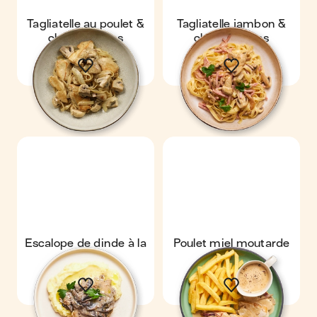
Tagliatelle au poulet &
Tagliatelle jambon &
champignons
champignons
Escalope de dinde à la
Poulet miel moutarde
crème de
& frites
champignons & purée
maison