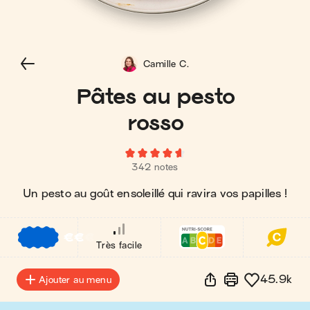
Camille C.
Pâtes au pesto
rosso
342 notes
Un pesto au goût ensoleillé qui ravira vos papilles !
€
€
€
Très facile
45.9k
Ajouter au menu