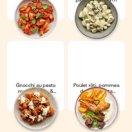
bolognaise
parmesan & thym
Gnocchi au pesto
Poulet rôti, pommes
rouge, chèvre &
de terre & feta
pignons
fouettée