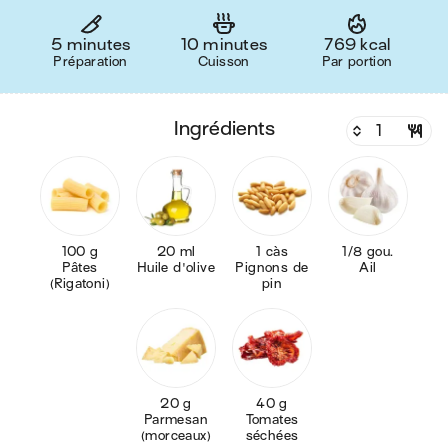
5 minutes
10 minutes
769 kcal
Préparation
Cuisson
Par portion
ingrédients
100 g
20 ml
1 càs
1/8 gou.
Pâtes
Huile d'olive
Pignons de
Ail
(Rigatoni)
pin
20 g
40 g
Parmesan
Tomates
(morceaux)
séchées