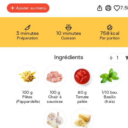
7.5
Ajouter au menu
3 minutes
10 minutes
758 kcal
Préparation
Cuisson
Par portion
ingrédients
100 g
100 g
80 g
1/10 bou.
Pâtes
Chair à
Tomate
Basilic
(Pappardelle)
saucisse
pelée
(frais)