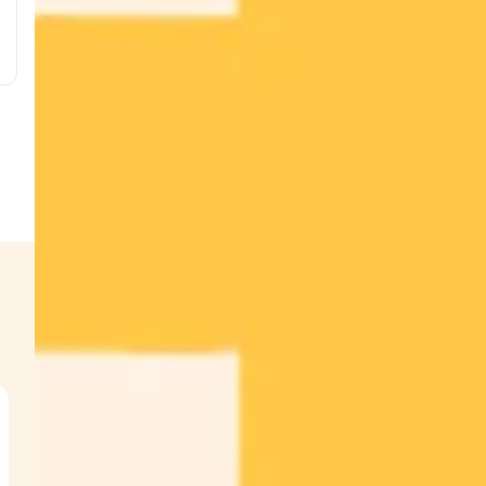
,
t
s