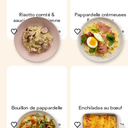
Risotto comté &
Pappardelle crémeuses
saucisse à l'ancienne
& prosciutto
Voir la recette
Voir la recette
Bouillon de pappardelle
Enchiladas au bœuf
au poulet
Voir la recette
Voir la recette