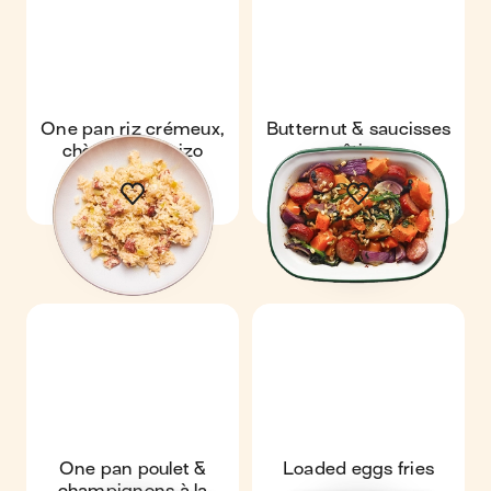
One pan riz crémeux,
Butternut & saucisses
chèvre & chorizo
rôties
One pan poulet &
Loaded eggs fries