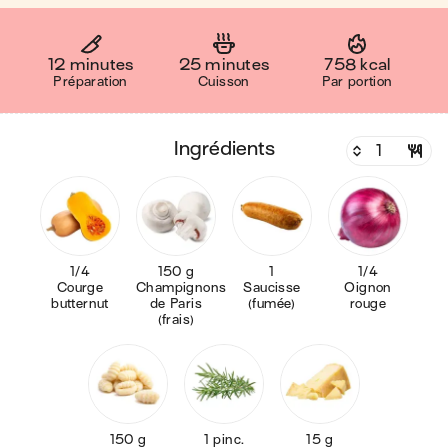
12 minutes
25 minutes
758 kcal
Préparation
Cuisson
Par portion
ingrédients
1/4
150 g
1
1/4
Courge
Champignons
Saucisse
Oignon
butternut
de Paris
(fumée)
rouge
(frais)
150 g
1 pinc.
15 g