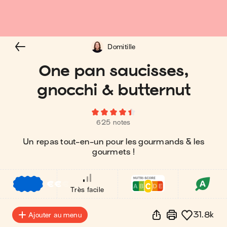
Domitille
One pan saucisses,
gnocchi & butternut
625 notes
Un repas tout-en-un pour les gourmands & les
gourmets !
€
€
€
Très facile
31.8k
Ajouter au menu