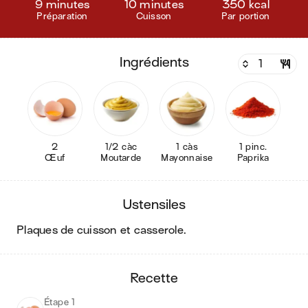
9 minutes
10 minutes
350 kcal
Préparation
Cuisson
Par portion
ingrédients
2
1/2 càc
1 càs
1 pinc.
Œuf
Moutarde
Mayonnaise
Paprika
ustensiles
plaques de cuisson et casserole
.
recette
Étape 1