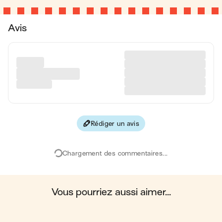
Calories
350 kcal
Avis
Matières grasses
31 g
Glucides
1 g
Protéines
16 g
Fibres
0.1 g
Rédiger un avis
Les valeurs sont basées sur une estimation moyenne pour
une portion. Toutes les informations nutritionnelles présentées
sur Jow sont uniquement à titre informatif. Si vous avez des
Chargement des commentaires...
préoccupations ou des questions concernant votre santé,
veuillez consulter un professionnel de la santé.
en moyenne, une portion de la recette "
Œufs mimosa
"
contient : 350 calories ; 31 g de matières grasses ; 1 g de
glucides ; 16 g de protéines ; 0.1 g de fibres.
vous pourriez aussi aimer...