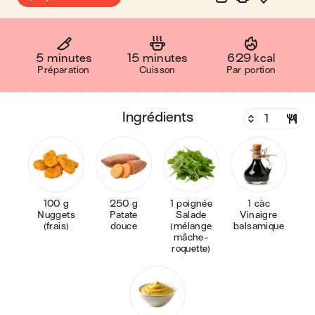
5 minutes
15 minutes
629 kcal
Préparation
Cuisson
Par portion
ingrédients
100 g
250 g
1 poignée
1 càc
Nuggets
Patate
Salade
Vinaigre
(frais)
douce
(mélange
balsamique
mâche-
roquette)