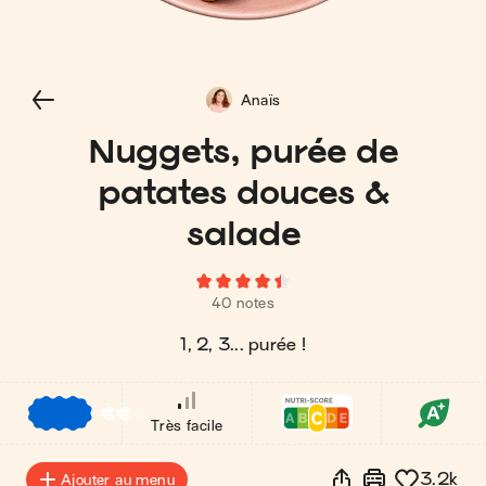
Anaïs
Nuggets, purée de
patates douces &
salade
40 notes
1, 2, 3... purée !
€
€
€
Très facile
3.2k
Ajouter au menu