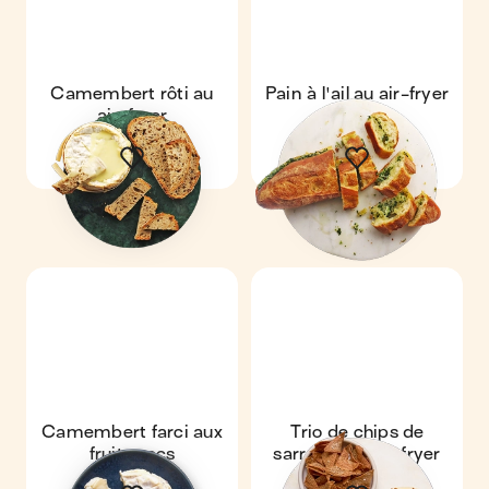
Camembert rôti au
Pain à l'ail au air-fryer
air-fryer
Camembert farci aux
Trio de chips de
fruits secs
sarrasin au air-fryer