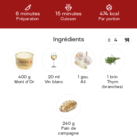
6 minutes
15 minutes
474 kcal
Préparation
Cuisson
Par portion
ingrédients
400 g
20 ml
1 gou.
1 brin
Mont d'Or
Vin blanc
Ail
Thym
(branches)
240 g
Pain de
campagne