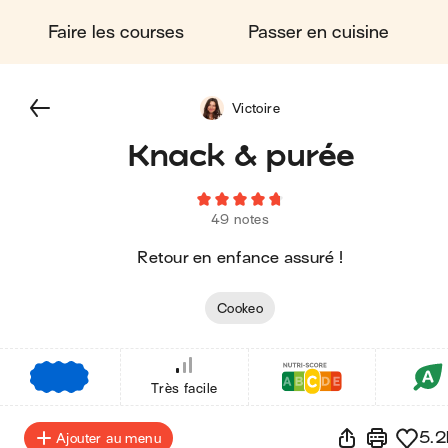
Faire les courses
Passer en cuisine
Victoire
Knack & purée
49 notes
Retour en enfance assuré !
Cookeo
€
€
€
Très facile
5.2
Ajouter au menu