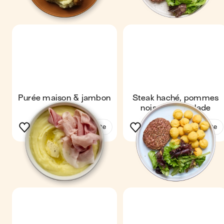
Purée maison & jambon
Steak haché, pommes
noisettes & salade
Voir la recette
Voir la recette