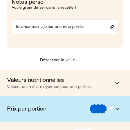
Notes perso
Votre grain de sel dans la recette !
Touchez pour ajouter une note privée
Désactiver la veille
Valeurs nutritionnelles
Valeurs estimées moyennes pour une portion
Calories
579 kcal
Prix par portion
€
€
€
Matières grasses
36 g
€
Nos recettes à -2 € par portion
Glucides
44 g