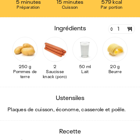
5 minutes
15 minutes
579 kcal
Préparation
Cuisson
Par portion
ingrédients
250 g
2
50 ml
20 g
Pommes de
Saucisse
Lait
Beurre
terre
knack (porc)
ustensiles
plaques de cuisson, économe, casserole et poêle
.
recette