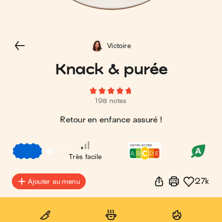
Victoire
Knack & purée
198 notes
Retour en enfance assuré !
€
€
€
Très facile
27k
Ajouter au menu