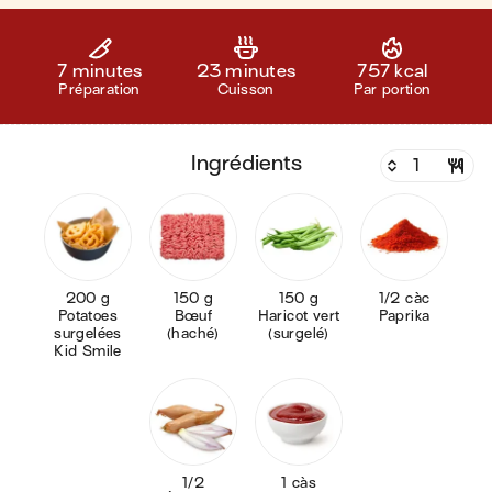
7 minutes
23 minutes
757 kcal
Préparation
Cuisson
Par portion
ingrédients
200 g
150 g
150 g
1/2 càc
Potatoes
Bœuf
Haricot vert
Paprika
surgelées
(haché)
(surgelé)
Kid Smile
1/2
1 càs