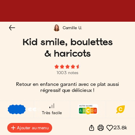
Camille U.
Kid smile, boulettes
& haricots
1003 notes
Retour en enfance garanti avec ce plat aussi
régressif que délicieux !
€
€
€
Très facile
23.8k
Ajouter au menu