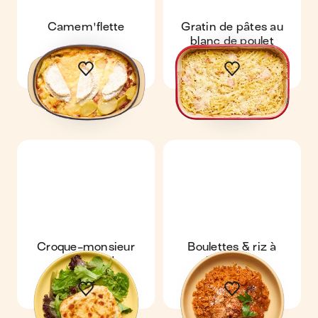
Camem'flette
Gratin de pâtes au
blanc de poulet
Croque-monsieur
Boulettes & riz à
gourmand
l'italienne