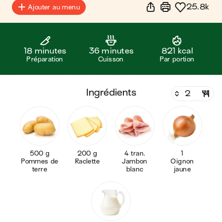
25.8k
Ajouter au menu
18 minutes
36 minutes
821 kcal
Préparation
Cuisson
Par portion
ingrédients
500 g
200 g
4 tran.
1
Pommes de
Raclette
Jambon
Oignon
terre
blanc
jaune