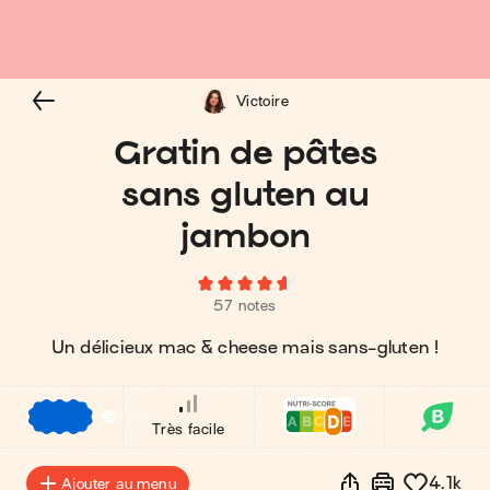
Victoire
Gratin de pâtes
sans gluten au
jambon
57 notes
Un délicieux mac & cheese mais sans-gluten !
€
€
€
Très facile
4.1k
Ajouter au menu