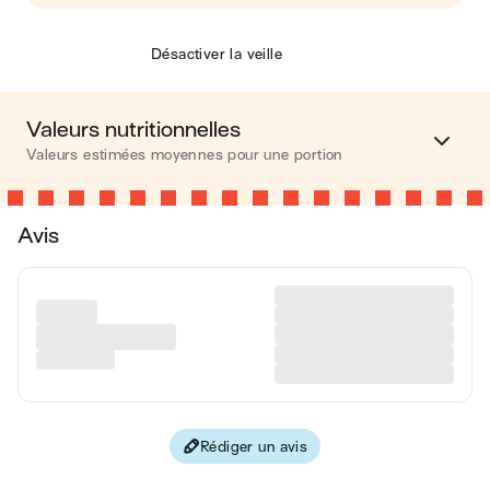
Désactiver la veille
Valeurs nutritionnelles
Valeurs estimées moyennes pour une portion
Calories
215 kcal
Avis
Matières grasses
0.5 g
Glucides
19 g
Protéines
2 g
Fibres
4 g
Rédiger un avis
Les valeurs sont basées sur une estimation moyenne pour
une portion. Toutes les informations nutritionnelles présentées