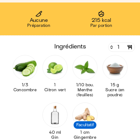
Aucune
215 kcal
Préparation
Par portion
ingrédients
1/3
1
1/10 bou.
15 g
Concombre
Citron vert
Menthe
Sucre (en
(feuilles)
poudre)
Facultatif
40 ml
1 cm
Gin
Gingembre