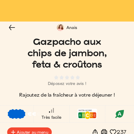
Anaïs
Gazpacho aux
chips de jambon,
feta & croûtons
Déposez votre avis !
Rajoutez de la fraîcheur à votre déjeuner !
€
€
€
Très facile
237
Ajouter au menu