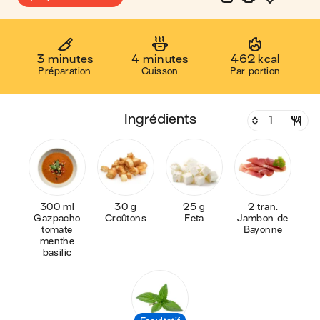
3 minutes
4 minutes
462 kcal
Préparation
Cuisson
Par portion
ingrédients
300 ml
30 g
25 g
2 tran.
Gazpacho
Croûtons
Feta
Jambon de
tomate
Bayonne
menthe
basilic