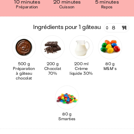
10 minutes
20 minutes
5 minutes
Préparation
Cuisson
Repos
ingrédients pour 1 gâteau
500 g
200 g
200 ml
80 g
Préparation
Chocolat
Crème
M&M's
à gâteau
70%
liquide 30%
chocolat
80 g
Smarties