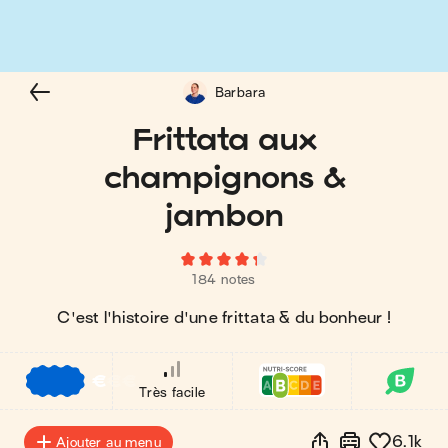
Barbara
Frittata aux
champignons &
jambon
184 notes
C'est l'histoire d'une frittata & du bonheur !
€
€
€
Très facile
6.1k
Ajouter au menu