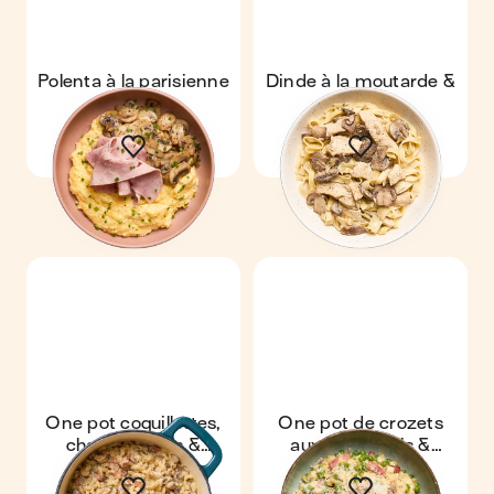
Polenta à la parisienne
Dinde à la moutarde &
tagliatelle
One pot coquillettes,
One pot de crozets
champignons &
aux petits pois &
lardons
lardons