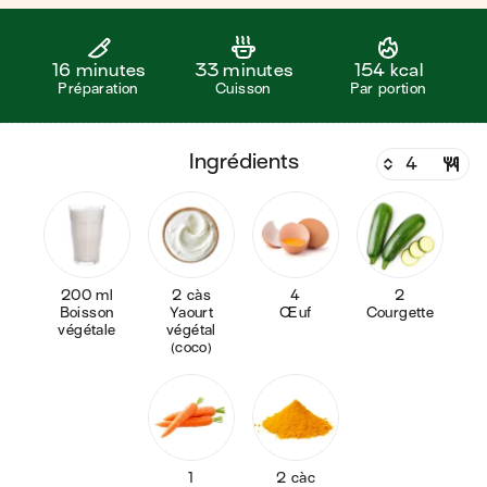
16 minutes
33 minutes
154 kcal
Préparation
Cuisson
Par portion
ingrédients
200 ml
2 càs
4
2
Boisson
Yaourt
Œuf
Courgette
végétale
végétal
(coco)
1
2 càc