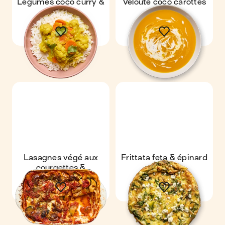
Légumes coco curry &
Velouté coco carottes
riz
Lasagnes végé aux
Frittata feta & épinard
courgettes &
champignons