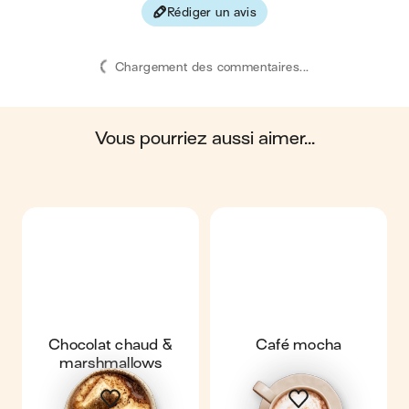
Rédiger un avis
Les valeurs sont basées sur une estimation moyenne pour
une portion. Toutes les informations nutritionnelles présentées
sur Jow sont uniquement à titre informatif. Si vous avez des
Chargement des commentaires...
préoccupations ou des questions concernant votre santé,
veuillez consulter un professionnel de la santé.
en moyenne, une portion de la recette "
Chocolat chaud
"
contient : 298 calories ; 15 g de matières grasses ; 28 g de
glucides ; 11 g de protéines ; 4 g de fibres.
vous pourriez aussi aimer...
Chocolat chaud &
Café mocha
marshmallows