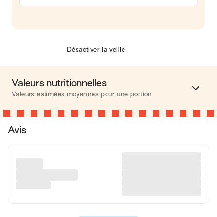
Désactiver la veille
Valeurs nutritionnelles
Valeurs estimées moyennes pour une portion
Calories
298 kcal
Avis
Matières grasses
15 g
Glucides
28 g
Protéines
11 g
Fibres
4 g