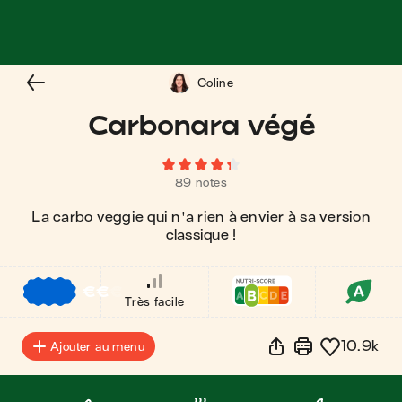
Coline
Carbonara végé
89 notes
La carbo veggie qui n'a rien à envier à sa version
classique !
€
€
€
Très facile
10.9k
Ajouter au menu