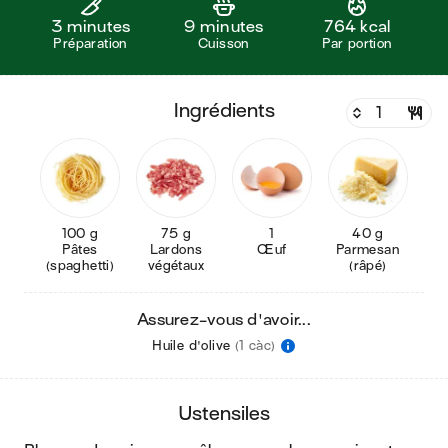
3 minutes
9 minutes
764 kcal
Préparation
Cuisson
Par portion
ingrédients
100 g
75 g
1
40 g
Pâtes
Lardons
Œuf
Parmesan
(spaghetti)
végétaux
(râpé)
Assurez-vous d'avoir...
Huile d'olive
(1 càc)
ustensiles