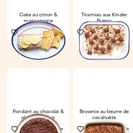
Cake au citron &
Tiramisu aux Kinder
mascarpone
Bueno
Voir la recette
Voir la recette
Fondant au chocolat &
Brownie au beurre de
glaçage rocher
cacahuète
Voir la recette
Voir la recette