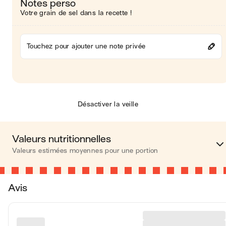
Notes perso
Votre grain de sel dans la recette !
Touchez pour ajouter une note privée
Désactiver la veille
Valeurs nutritionnelles
Valeurs estimées moyennes pour une portion
Calories
478 kca
Avis
Matières grasses
30 
Glucides
41 