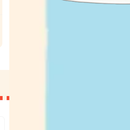
l
g
g