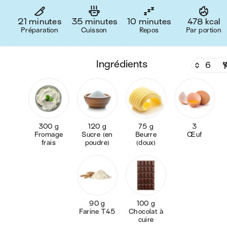
21 minutes
35 minutes
10 minutes
478 kcal
Préparation
Cuisson
Repos
Par portion
ingrédients
300 g
120 g
75 g
3
Fromage
Sucre (en
Beurre
Œuf
frais
poudre)
(doux)
90 g
100 g
Farine T45
Chocolat à
cuire