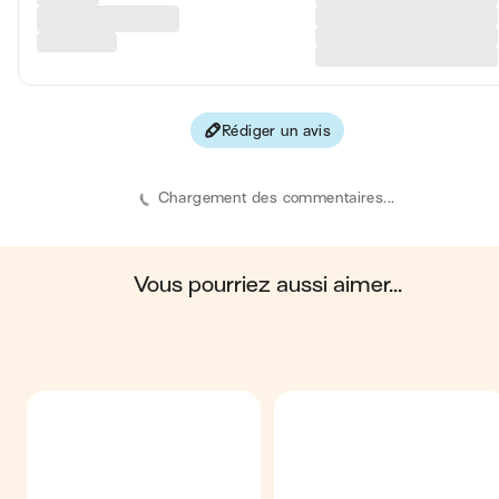
Protéines
10 
Fibres
2 
Rédiger un avis
Les valeurs sont basées sur une estimation moyenne pour une
portion. Toutes les informations nutritionnelles présentées sur Jo
sont uniquement à titre informatif. Si vous avez des préoccupation
Chargement des commentaires...
ou des questions concernant votre santé, veuillez consulter un
professionnel de la santé.
en moyenne, une portion de la recette "
Brownie cheesecake
"
contient : 478 calories ; 30 g de matières grasses ; 41 g de
glucides ; 10 g de protéines ; 2 g de fibres.
vous pourriez aussi aimer...