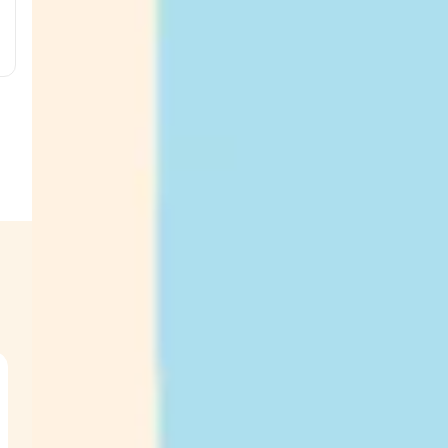
g
g
w
s