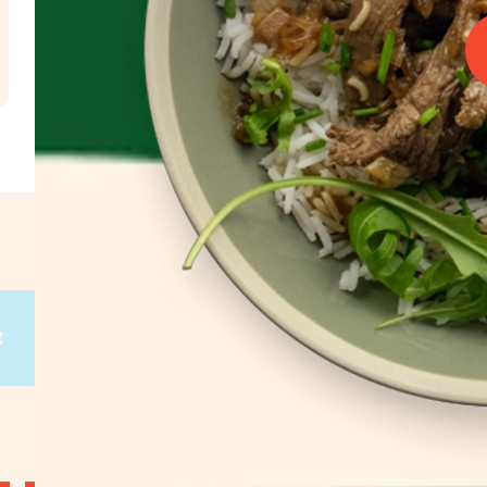
l
€
g
on
g
on
g