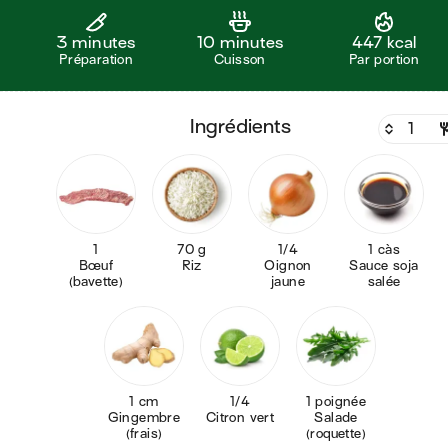
3 minutes
10 minutes
447 kcal
Préparation
Cuisson
Par portion
ingrédients
1
70 g
1/4
1 càs
Bœuf
Riz
Oignon
Sauce soja
(bavette)
jaune
salée
1 cm
1/4
1 poignée
Gingembre
Citron vert
Salade
(frais)
(roquette)