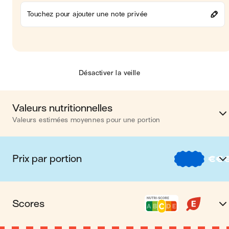
Touchez pour ajouter une note privée
Désactiver la veille
Valeurs nutritionnelles
Valeurs estimées moyennes pour une portion
Calories
447 kca
Prix par portion
€
€
Matières grasses
8 
€
Nos recettes à -2 € par porti
Glucides
59 
Scores
€€
Nos recettes entre 2 € et 4 € par porti
Protéines
32 
Nutri-score C