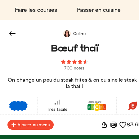
Faire les courses
Passer en cuisine
Coline
Bœuf thaï
700 notes
On change un peu du steak frites & on cuisine le steak 
la thaï !
€
€
€
Très facile
83.6
Ajouter au menu