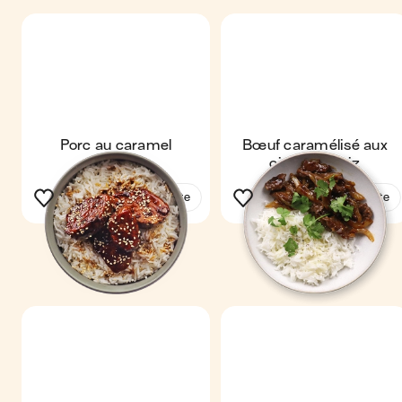
Porc au caramel
Bœuf caramélisé aux
oignons & riz
Voir la recette
Voir la recette