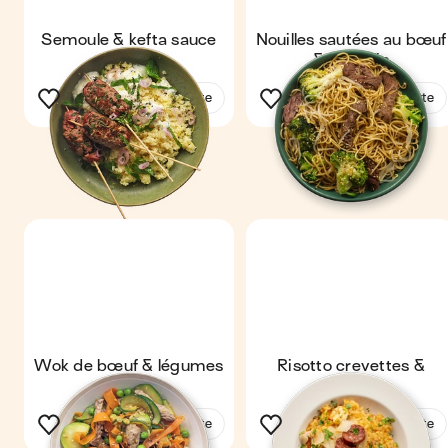
Semoule & kefta sauce
Nouilles sautées au bœuf
yaourt
& brocolis
Voir la recette
Voir la recette
Wok de bœuf & légumes
Risotto crevettes &
croquants
chorizo
Voir la recette
Voir la recette