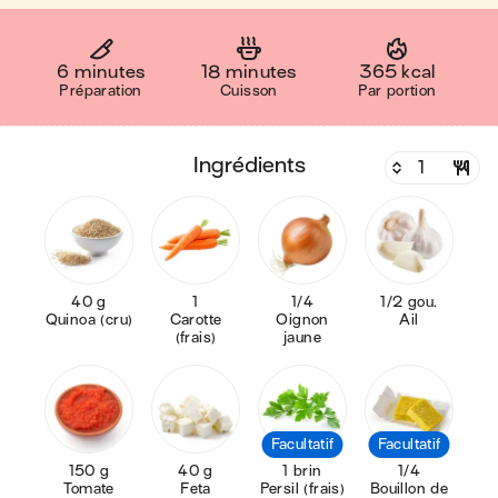
6 minutes
18 minutes
365 kcal
Préparation
Cuisson
Par portion
ingrédients
40 g
1
1/4
1/2 gou.
Quinoa (cru)
Carotte
Oignon
Ail
(frais)
jaune
Facultatif
Facultatif
150 g
40 g
1 brin
1/4
Tomate
Feta
Persil (frais)
Bouillon de