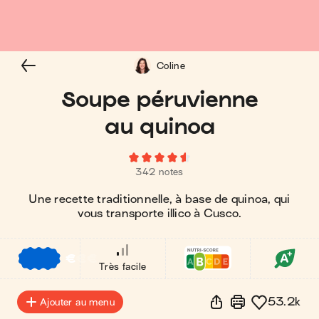
Coline
Soupe péruvienne
au quinoa
342 notes
Une recette traditionnelle, à base de quinoa, qui
vous transporte illico à Cusco.
€
€
€
Très facile
53.2k
Ajouter au menu