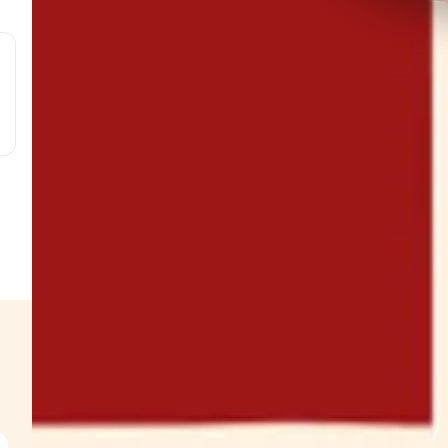
g
g
g
g
s