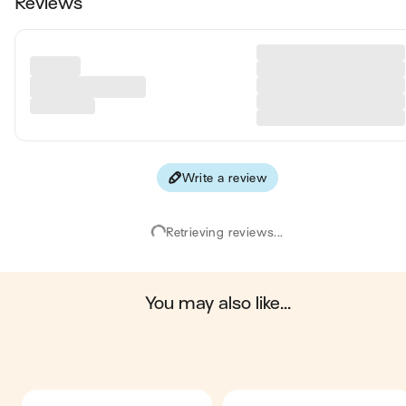
Reviews
Fat
0.05 
Carbohydrates
19 
Protein
0.18 
Fiber
0.33 
Write a review
Values are based on an average estimate for one serving. All
nutrition information presented on Jow is intended for
informational purposes only. If you have any concerns or question
Retrieving reviews...
about your health, please consult with a health-care professional.
on average, one serving of the recipe "
Spritz cassis
" contains:
154 energy ; 0.05 g of fat ; 19 g of carbohydrates ; 0.18 g of
protein ; 0.33 g of fiber.
you may also like...