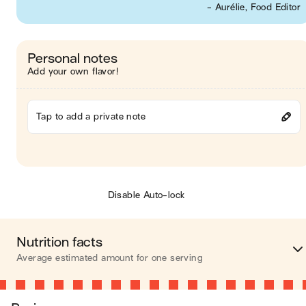
- Aurélie, Food Editor
Personal notes
Add your own flavor!
Tap to add a private note
Disable Auto-lock
Nutrition facts
Average estimated amount for one serving
Energy
154 ca