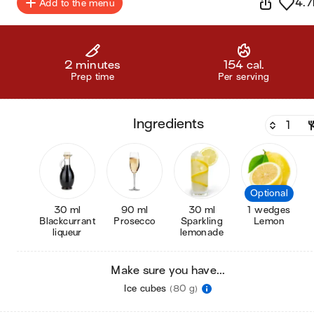
4.7
Add to the menu
2 minutes
154 cal.
Prep time
Per serving
ingredients
Optional
30 ml
90 ml
30 ml
1 wedges
Blackcurrant
Prosecco
Sparkling
Lemon
liqueur
lemonade
Make sure you have...
Ice cubes
(80 g)