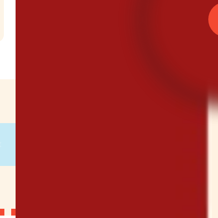
l
€
g
on
g
on
g