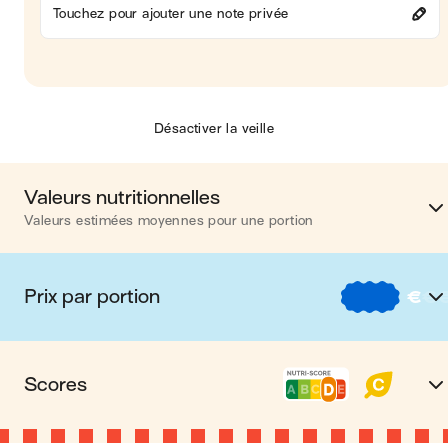
Touchez pour ajouter une note privée
Désactiver la veille
Valeurs nutritionnelles
Valeurs estimées moyennes pour une portion
Calories
432 kca
Prix par portion
€
€
Matières grasses
23 
€
Nos recettes à -2 € par porti
Glucides
43 
Scores
€€
Nos recettes entre 2 € et 4 € par porti
Protéines
12 
Nutri-score D