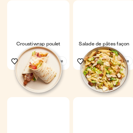
Croustiwrap poulet
Salade de pâtes façon
bacon
césar
Voir la recette
Voir la recette