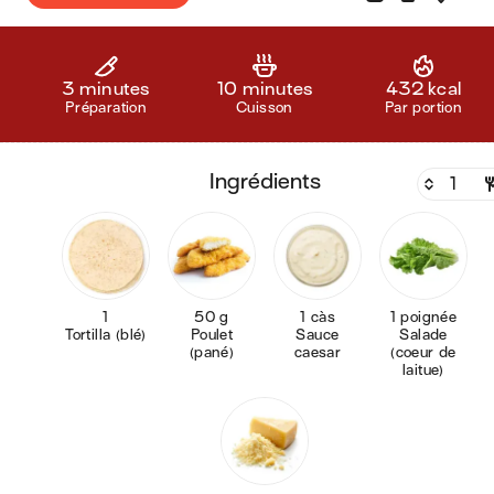
3 minutes
10 minutes
432 kcal
Préparation
Cuisson
Par portion
ingrédients
1
50 g
1 càs
1 poignée
Tortilla (blé)
Poulet
Sauce
Salade
(pané)
caesar
(coeur de
laitue)