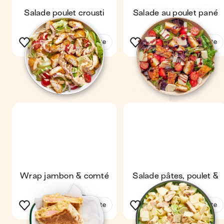
Salade poulet crousti
Salade au poulet pané
Voir la recette
Voir la recette
Wrap jambon & comté
Salade pâtes, poulet &
parmesan
Voir la recette
Voir la recette