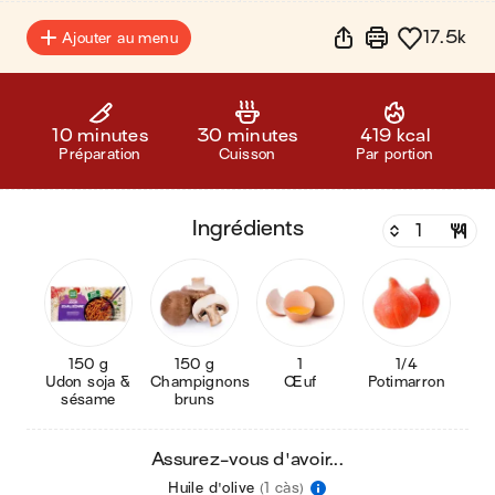
17.5k
Ajouter au menu
10 minutes
30 minutes
419 kcal
Préparation
Cuisson
Par portion
ingrédients
150 g
150 g
1
1/4
Udon soja &
Champignons
Œuf
Potimarron
sésame
bruns
Assurez-vous d'avoir...
Huile d'olive
(1 càs)