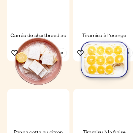
Carrés de shortbread au
Tiramisu à l'orange
citron
Voir la recette
Voir la recette
Panna cotta au citron
Tiramisu à la fraise