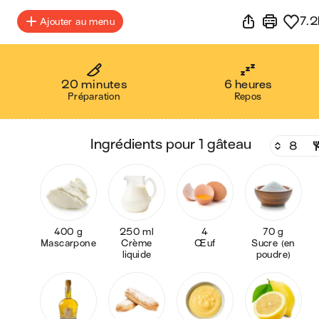
7.2
Ajouter au menu
20 minutes
6 heures
Préparation
Repos
ingrédients pour 1 gâteau
400 g
250 ml
4
70 g
Mascarpone
Crème
Œuf
Sucre (en
liquide
poudre)