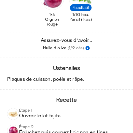
Facultatif
1/4
1/10 bou.
Oignon
Persil (frais)
rouge
Assurez-vous d'avoir...
Huile d'olive
(1/2 càs)
ustensiles
plaques de cuisson, poêle et râpe
.
recette
Étape 1
Ouvrez le kit fajita.
Étape 2
Épluchez puis coupez l'oignon en fines 