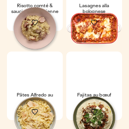
Risotto comté &
Lasagnes alla
saucisse à l'ancienne
bolognese
Pâtes Alfredo au
Fajitas au bœuf
poulet
express