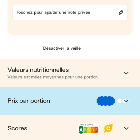
Touchez pour ajouter une note privée
Désactiver la veille
Valeurs nutritionnelles
Valeurs estimées moyennes pour une portion
Calories
344 kcal
Prix par portion
€
€
€
Matières grasses
11 g
€
Nos recettes à -2 € par portion
Glucides
11 g
Scores
€€
Nos recettes entre 2 € et 4 € par portion
Protéines
48 g