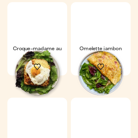
Croque-madame au
Omelette jambon
four
comté