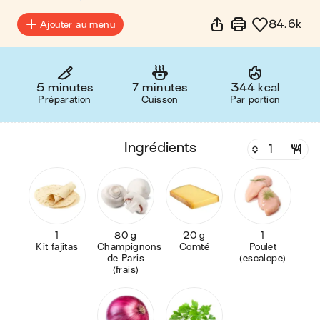
84.6k
Ajouter au menu
5 minutes
7 minutes
344 kcal
Préparation
Cuisson
Par portion
ingrédients
1
80 g
20 g
1
Kit fajitas
Champignons
Comté
Poulet
de Paris
(escalope)
(frais)