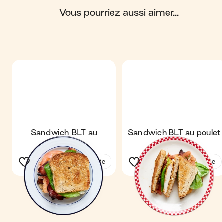
Scores calculés par
vous pourriez aussi aimer...
Sandwich BLT au
Sandwich BLT au poulet
saumon
frit
Voir la recette
Voir la recette