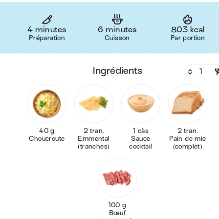
4 minutes
6 minutes
803 kcal
Préparation
Cuisson
Par portion
ingrédients
40 g
2 tran.
1 càs
2 tran.
Choucroute
Emmental
Sauce
Pain de mie
(tranches)
cocktail
(complet)
100 g
Bœuf