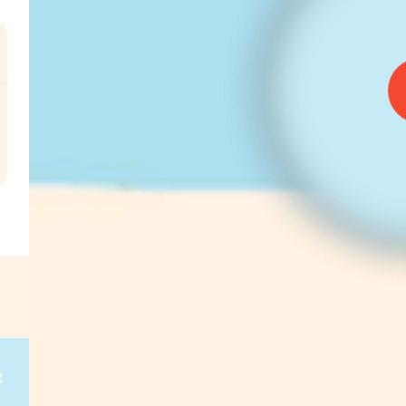
l
€
g