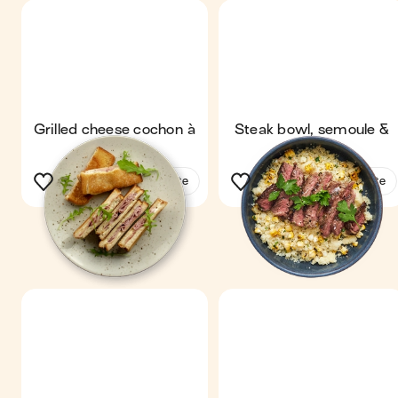
Grilled cheese cochon à
Steak bowl, semoule &
la truffe
maïs
Voir la recette
Voir la recette