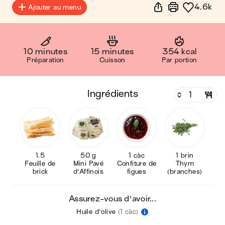
4.6k
Ajouter au menu
10 minutes
15 minutes
354 kcal
Préparation
Cuisson
Par portion
ingrédients
1.5
50 g
1 càc
1 brin
Feuille de
Mini Pavé
Confiture de
Thym
brick
d'Affinois
figues
(branches)
Assurez-vous d'avoir...
Huile d'olive
(1 càc)