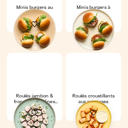
Minis burgers au
Minis burgers à
poulet
l'Italienne
Roulés jambon &
Roulés croustillants
fromage ail & fines
aux saucisses
herbes