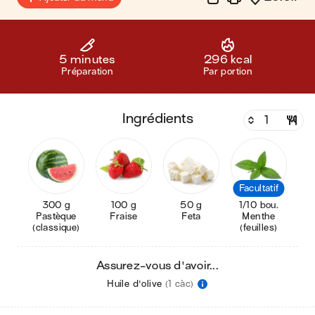
5 minutes
296 kcal
Préparation
Par portion
ingrédients
Facultatif
300 g
100 g
50 g
1/10 bou.
Pastèque
Fraise
Feta
Menthe
(classique)
(feuilles)
Assurez-vous d'avoir...
Huile d'olive
(1 càc)