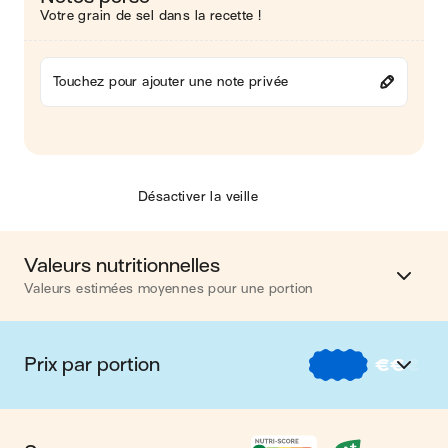
Votre grain de sel dans la recette !
Touchez pour ajouter une note privée
Désactiver la veille
Valeurs nutritionnelles
Valeurs estimées moyennes pour une portion
Calories
456 kcal
Prix par portion
€
€
€
Matières grasses
9 g
€
Nos recettes à -2 € par portion
Glucides
60 g