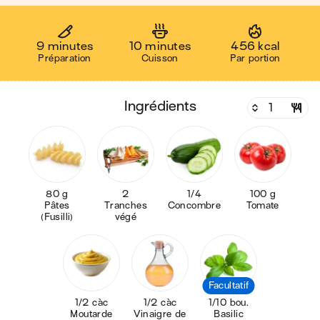
9 minutes
10 minutes
456 kcal
Préparation
Cuisson
Par portion
ingrédients
80 g
2
1/4
100 g
Pâtes
Tranches
Concombre
Tomate
(Fusilli)
végé
Facultatif
1/2 càc
1/2 càc
1/10 bou.
Moutarde
Vinaigre de
Basilic