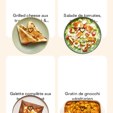
Grilled cheese aux
Salade de tomates,
tranches végé &
avocat & tofu
légumes grillés
croustillant
Galette complète aux
Gratin de gnocchi
tranches végé
végétarien