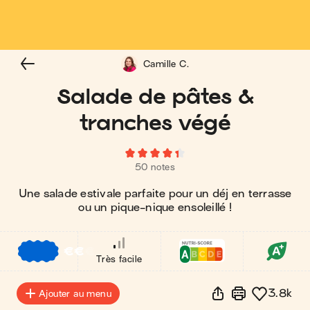
Camille C.
Salade de pâtes &
tranches végé
50 notes
Une salade estivale parfaite pour un déj en terrasse
ou un pique-nique ensoleillé !
€
€
€
Très facile
3.8k
Ajouter au menu