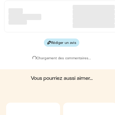
Glucides
1
Protéines
0.9 
Fibres
1
Rédiger un avis
Les valeurs sont basées sur une estimation moyenne pour une
portion. Toutes les informations nutritionnelles présentées sur Jo
sont uniquement à titre informatif. Si vous avez des préoccupation
Chargement des commentaires...
ou des questions concernant votre santé, veuillez consulter un
professionnel de la santé.
en moyenne, une portion de la recette "
Radis beurre
" contient : 8
calories ; 8 g de matières grasses ; 1 g de glucides ; 0.9 g de
protéines ; 1 g de fibres.
vous pourriez aussi aimer...