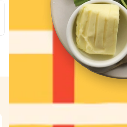
 g
g
 g
w
s
6