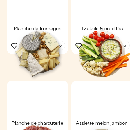
Planche de fromages
Tzatziki & crudités
Voir la recette
Voir la recette
Planche de charcuterie
Assiette melon jambon