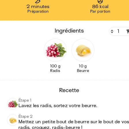
2 minutes
86 kcal
Préparation
Par portion
ingrédients
100 g
10 g
Radis
Beurre
recette
Étape 1
Lavez les radis, sortez votre beurre.
Étape 2
Mettez un petite bout de beurre sur le bout de vos
radis, croquez, radis-beurre ! 