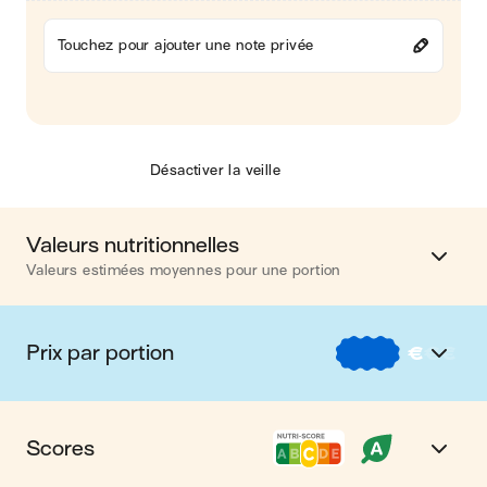
Touchez pour ajouter une note privée
Désactiver la veille
Valeurs nutritionnelles
Valeurs estimées moyennes pour une portion
Calories
332 kcal
Prix par portion
€
€
€
Matières grasses
20 g
€
Nos recettes à -2 € par portion
Glucides
20 g
Scores
€€
Nos recettes entre 2 € et 4 € par portion
Protéines
17 g