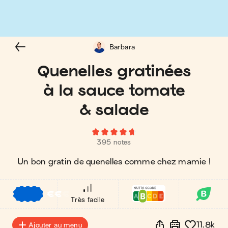
Barbara
Quenelles gratinées
à la sauce tomate
& salade
395 notes
Un bon gratin de quenelles comme chez mamie !
€
€
€
Très facile
11.8k
Ajouter au menu