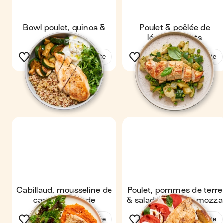
Bowl poulet, quinoa &
Poulet & poêlée de
tzatziki
légumes verts
Voir la recette
Voir la recette
Cabillaud, mousseline de
Poulet, pommes de terre
carotte & salade
& salade tomates mozza
Voir la recette
Voir la recette