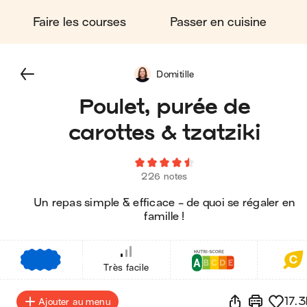
Faire les courses
Passer en cuisine
Domitille
Poulet, purée de
carottes & tzatziki
226 notes
Un repas simple & efficace - de quoi se régaler en
famille !
€
€
€
Très facile
17.3
Ajouter au menu