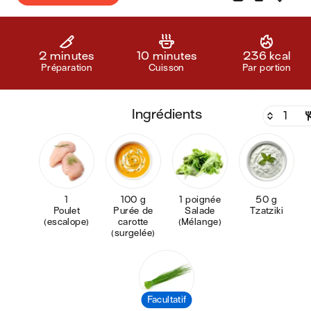
2 minutes
10 minutes
236 kcal
Préparation
Cuisson
Par portion
ingrédients
1
100 g
1 poignée
50 g
Poulet
Purée de
Salade
Tzatziki
(escalope)
carotte
(Mélange)
(surgelée)
Facultatif