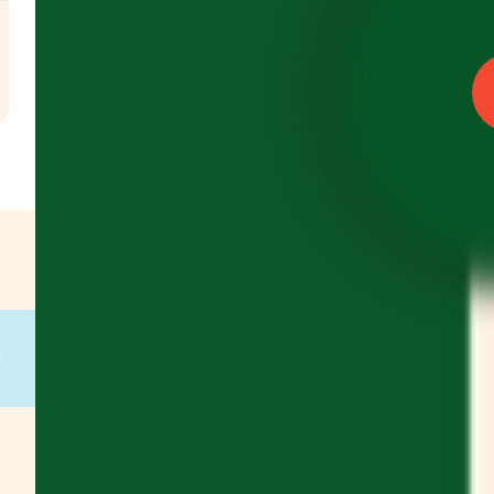
l
€
g
on
g
on
g