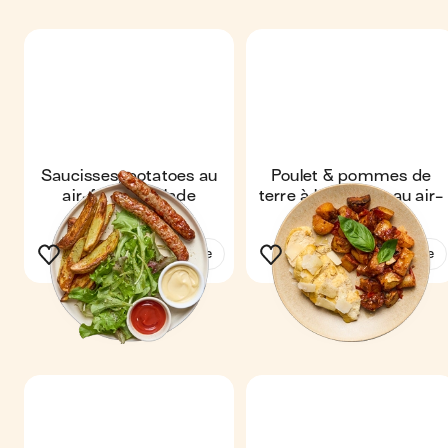
Saucisses, potatoes au
Poulet & pommes de
air-fryer & salade
terre à l'italienne au air-
fryer
Voir la recette
Voir la recette