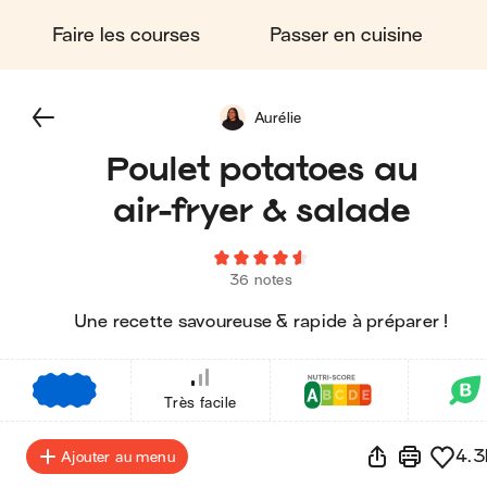
Faire les courses
Passer en cuisine
Aurélie
Poulet potatoes au
air-fryer & salade
36 notes
Une recette savoureuse & rapide à préparer !
€
€
€
Très facile
4.3
Ajouter au menu