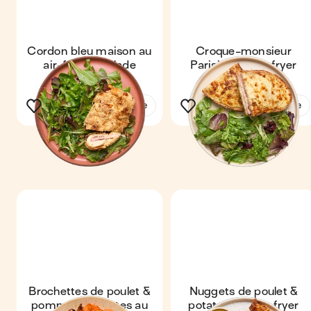
Cordon bleu maison au
Croque-monsieur
air-fryer & salade
Parisien au air-fryer
Voir la recette
Voir la recette
Brochettes de poulet &
Nuggets de poulet &
pommes noisettes au
potatoes au air-fryer