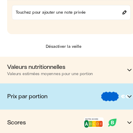
Touchez pour ajouter une note privée
Désactiver la veille
Valeurs nutritionnelles
Valeurs estimées moyennes pour une portion
Calories
347 kca
Prix par portion
€
€
Matières grasses
6 
€
Nos recettes à -2 € par porti
Glucides
29 
Scores
€€
Nos recettes entre 2 € et 4 € par porti
Protéines
41 