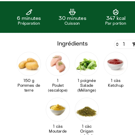
6 minutes
30 minutes
347 kcal
Préparation
Cuisson
Par portion
ingrédients
150 g
1
1 poignée
1 càs
Pommes de
Poulet
Salade
Ketchup
terre
(escalope)
(Mélange)
1 càs
1 càc
Moutarde
Origan